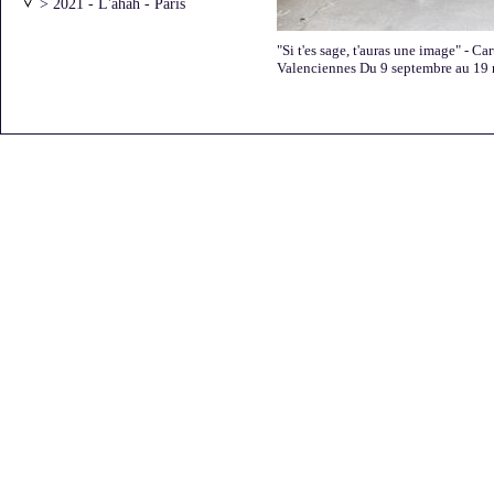
> 2021 - L'ahah - Paris
> 2021 - l'ar[T]senal - Dreux
> 2020 - Atelier Vincentt - Paris
"Si t'es sage, t'auras une image" - 
> 2020 - "Moments
Valenciennes Du 9 septembre au 19 
artistiques"avec Laurie Karp
> 2019 - Galerie Bernard Jordan -
Paris
> 2016 - Archives Nationales
> 2016 - L'Art dans les Chapelles
> 2016 - Galerie Béa-ba -
Marseille
> 2016 - Galerie DIX291 - Paris
> 2016 - Galerie Bernard Jordan -
Paris
> 2015 - "Une partie de
campagne" - Saint-Briac
> 2015 - Galerie Bernard Jordan -
Paris - Premier accrochage
> 2015 - Galerie Bernard Jordan -
Paris - Deuxième accrochage
> 2015 - Chevagny-sur-Guye
> 2014 - Galerie DIX/291 - Paris
> 2013 - FRAC Auvergne -
Clermont-Ferrand
> 2013 - Galerie Bernard Jordan -
Zurich
> 2013 - Galerie Bernard Jordan -
Paris