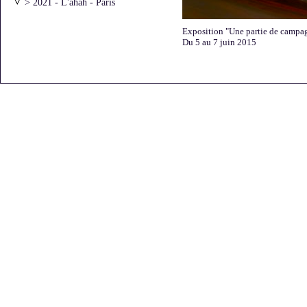
> 2021 - L'ahah - Paris
> 2021 - l'ar[T]senal - Dreux
> 2020 - Atelier Vincentt - Paris
Exposition "Une partie de campag
> 2020 - "Moments
Du 5 au 7 juin 2015
artistiques"avec Laurie Karp
> 2019 - Galerie Bernard Jordan -
Paris
> 2016 - Archives Nationales
> 2016 - L'Art dans les Chapelles
> 2016 - Galerie Béa-ba -
Marseille
> 2016 - Galerie DIX291 - Paris
> 2016 - Galerie Bernard Jordan -
Paris
> 2015 - "Une partie de
campagne" - Saint-Briac
> 2015 - Galerie Bernard Jordan -
Paris - Premier accrochage
> 2015 - Galerie Bernard Jordan -
Paris - Deuxième accrochage
> 2015 - Chevagny-sur-Guye
> 2014 - Galerie DIX/291 - Paris
> 2013 - FRAC Auvergne -
Clermont-Ferrand
> 2013 - Galerie Bernard Jordan -
Zurich
> 2013 - Galerie Bernard Jordan -
Paris