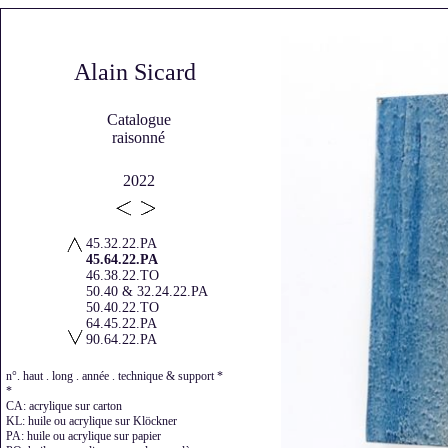
Alain Sicard
Catalogue
raisonné
2022
45.32.22.PA
45.64.22.PA
46.38.22.TO
50.40 & 32.24.22.PA
50.40.22.TO
64.45.22.PA
90.64.22.PA
n°. haut . long . année . technique & support *
*
CA: acrylique sur carton
KL: huile ou acrylique sur Klöckner
PA: huile ou acrylique sur papier