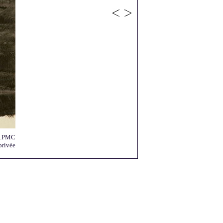
3.PMC
privée