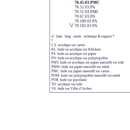
70.45.03.PMC
70.51.03.PA
70.51.03.PMC
70.67.03.PA
70.100.03.PA
70.102.03.PA
92.65.03.PA
92.65.03.PMC
n°. haut . long . année . technique & support *
100.70.03.PA
*
100.70.03.PMC
CA: acrylique sur carton
102.70.03.PA
KL: huile ou acrylique sur Klöckner
120.80.03.VA
PA: huile ou acrylique sur papier
PO: huile ou acrylique sur polypropylène
140.35.03.PA
PMT: huile ou acrylique sur papier marouflé sur toile
PMM: huile sur papier marouflé sur métal
PMC: huile sur papier marouflé sur carton
POM: huile sur polypropylène marouflé sur métal
POR: huile sur porcelaine
TO: acrylique sur toile
VA: huile sur Vélin d’Arches