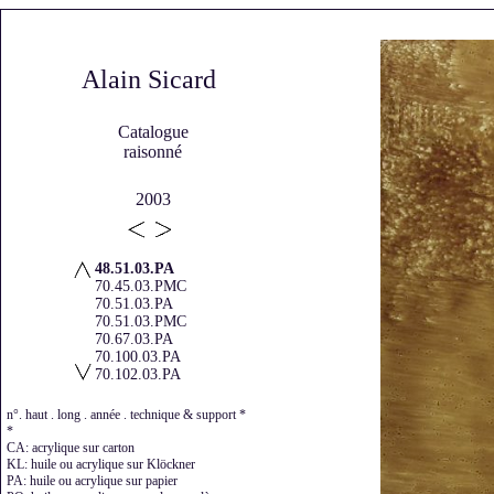
Alain Sicard
Catalogue
raisonné
2003
48.51.03.PA
70.45.03.PMC
70.51.03.PA
70.51.03.PMC
70.67.03.PA
70.100.03.PA
70.102.03.PA
92.65.03.PA
92.65.03.PMC
n°. haut . long . année . technique & support *
100.70.03.PA
*
100.70.03.PMC
CA: acrylique sur carton
102.70.03.PA
KL: huile ou acrylique sur Klöckner
120.80.03.VA
PA: huile ou acrylique sur papier